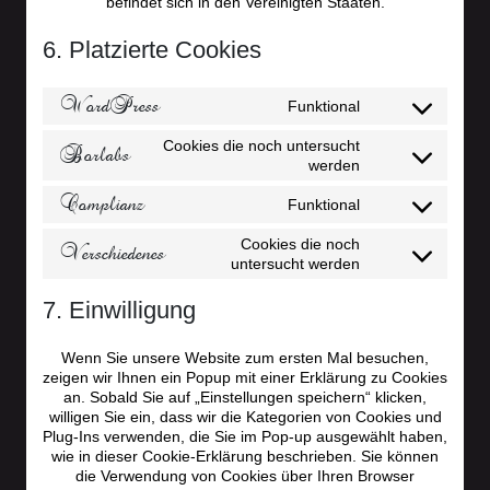
befindet sich in den Vereinigten Staaten.
6. Platzierte Cookies
WordPress
Funktional
Consent
to
Cookies die noch untersucht
Borlabs
service
Consent
werden
wordpress
to
Complianz
service
Funktional
Consent
borlabs
to
Cookies die noch
Verschiedenes
service
Consent
untersucht werden
complianz
to
service
7. Einwilligung
verschiedenes
Wenn Sie unsere Website zum ersten Mal besuchen,
zeigen wir Ihnen ein Popup mit einer Erklärung zu Cookies
an. Sobald Sie auf „Einstellungen speichern“ klicken,
willigen Sie ein, dass wir die Kategorien von Cookies und
Plug-Ins verwenden, die Sie im Pop-up ausgewählt haben,
wie in dieser Cookie-Erklärung beschrieben. Sie können
die Verwendung von Cookies über Ihren Browser