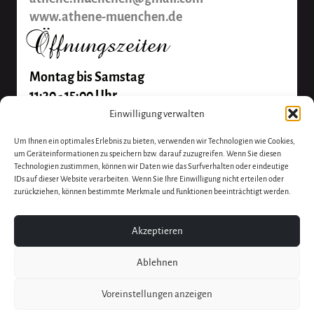
www.athene-muenchen.de
Öffnungszeiten
Montag bis Samstag
11:30 - 15:00 Uhr
17:30 - 23:00 Uhr
Einwilligung verwalten
Sonntag Ruhetag
Um Ihnen ein optimales Erlebnis zu bieten, verwenden wir Technologien wie Cookies,
um Geräteinformationen zu speichern bzw. darauf zuzugreifen. Wenn Sie diesen
Technologien zustimmen, können wir Daten wie das Surfverhalten oder eindeutige
IDs auf dieser Website verarbeiten. Wenn Sie Ihre Einwilligung nicht erteilen oder
zurückziehen, können bestimmte Merkmale und Funktionen beeinträchtigt werden.
Akzeptieren
Ablehnen
Voreinstellungen anzeigen